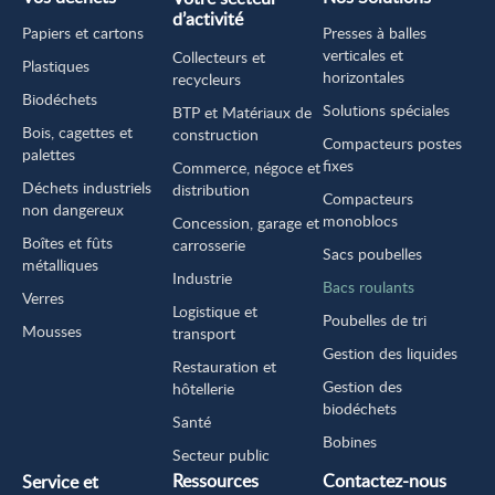
d’activité
Papiers et cartons
Presses à balles
verticales et
Collecteurs et
Plastiques
horizontales
recycleurs
Biodéchets
Solutions spéciales
BTP et Matériaux de
Bois, cagettes et
construction
Compacteurs postes
palettes
fixes
Commerce, négoce et
Déchets industriels
distribution
Compacteurs
non dangereux
monoblocs
Concession, garage et
Boîtes et fûts
carrosserie
Sacs poubelles
métalliques
Industrie
Bacs roulants
Verres
Logistique et
Poubelles de tri
Mousses
transport
Gestion des liquides
Restauration et
Gestion des
hôtellerie
biodéchets
Santé
Bobines
Secteur public
Ressources
Contactez-nous
Service et