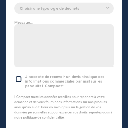
Message...
J’accepte de recevoir un devis ainsi que des
informations commerciales par mail sur les
produits I-Compact*
I-Compact traite les données receillies pour répondre à votre
demande et de vous fournir des informations sur nos produits
ainsi qu’un audit. Pour en savoir plus sur la gestion de vos
données personnelles et pour excercer vos droits, reportez-vous à
notre politique de confidentialité.