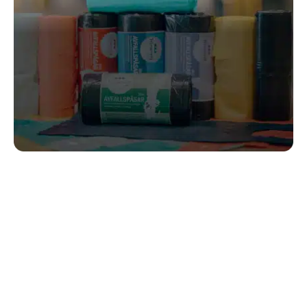
PRENDRE RDV
DÈS MAINTENANT
Un de nos experts I-Compact vous
répondra dans les plus brefs délais
Prendre RDV