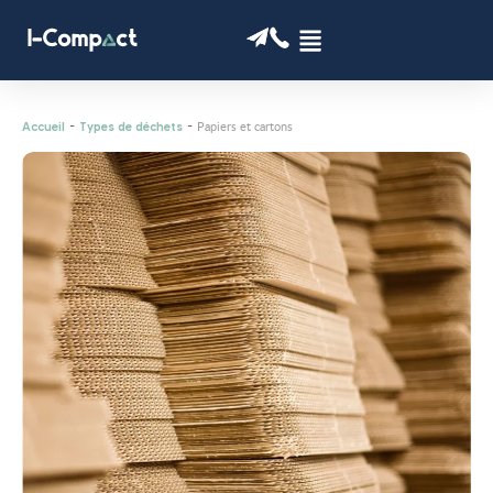
-
-
Papiers et cartons
Accueil
Types de déchets